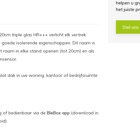
helpen u gr
het juiste p
Stel ons
0cm triple glas HR+++ verlicht elk vertrek
eer goede isolerende eigenschappen. Dit raam is
het raam in elke stand openen (tot 20cm) en als
gensensor.
at dak in uw woning, kantoor of bedrijfsruimte
g of bedienbaar via de
BleBox app
(download in
id).