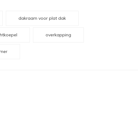
dakraam voor plat dak
chtkoepel
overkapping
mer