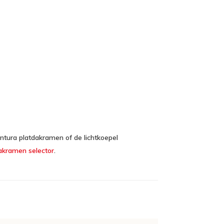
tura platdakramen of de lichtkoepel
akramen selector
.