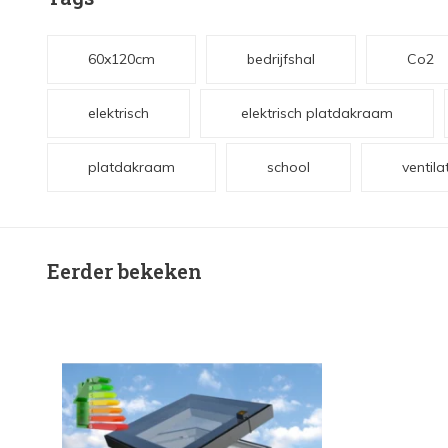
60x120cm
bedrijfshal
Co2
elektrisch
elektrisch platdakraam
platdakraam
school
ventila
Eerder bekeken