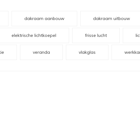
dakraam aanbouw
dakraam uitbouw
elektrische lichtkoepel
frisse lucht
li
tie
veranda
vlakglas
werkka