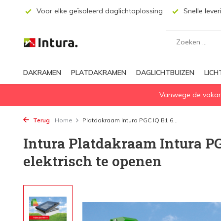
or elke geïsoleerd daglichtoplossing
Snelle levering
Aanb
DAKRAMEN
PLATDAKRAMEN
DAGLICHTBUIZEN
LIC
Vanwege de vakanti
Terug
Home
Platdakraam Intura PGC IQ B1 6...
Intura Platdakraam Intura PG
elektrisch te openen