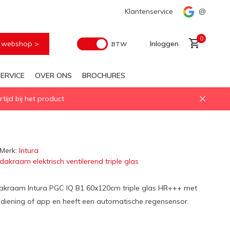
 geïsoleerd daglichtoplossing
Snelle levering
Klantenservice
@
0
e webshop >
Inloggen
BTW
ERVICE
OVER ONS
BROCHURES
ijd bij het product
Account aanmaken
Merk:
Intura
tdakraam elektrisch ventilerend triple glas
tdakraam Intura PGC IQ B1 60x120cm triple glas HR+++ met
diening of app en heeft een automatische regensensor.