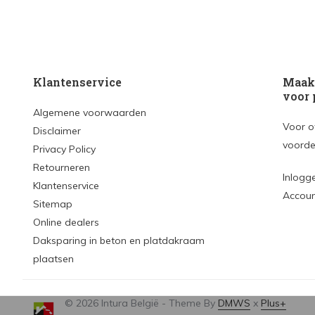
Klantenservice
Maak 
voor 
Algemene voorwaarden
Voor o
Disclaimer
voorde
Privacy Policy
Retourneren
Inlogg
Klantenservice
Accou
Sitemap
Online dealers
Daksparing in beton en platdakraam
plaatsen
© 2026 Intura België - Theme By
DMWS
x
Plus+