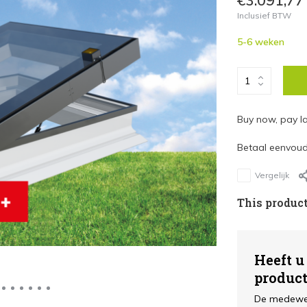
€3.091,77
Inclusief BTW
5-6 weken
Buy now, pay la
Betaal eenvoudi
Vergelijk
This product
Heeft u
produc
De medewer