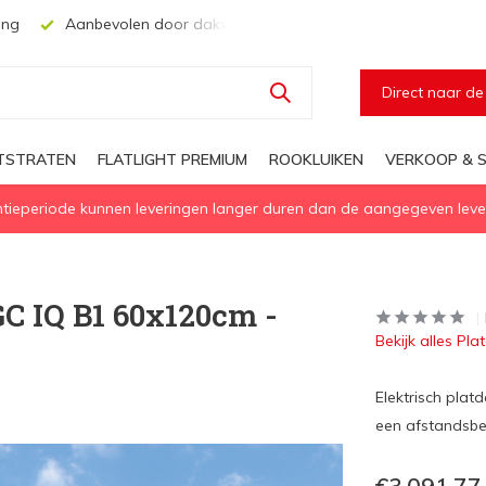
evolen door dakwerkers, aannemers en architecten
Voor elke
Direct naar d
HTSTRATEN
FLATLIGHT PREMIUM
ROOKLUIKEN
VERKOOP & S
eperiode kunnen leveringen langer duren dan de aangegeven levert
C IQ B1 60x120cm -
Bekijk alles Pla
Elektrisch pla
een afstandsbe