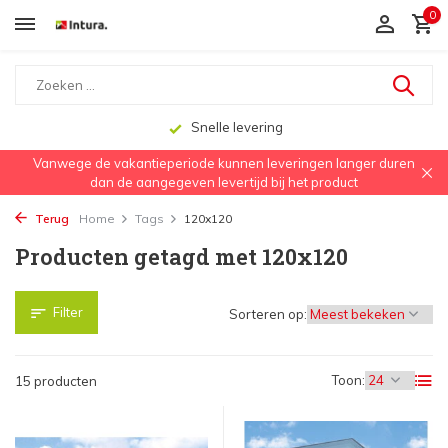
0
Snelle levering
Vanwege de vakantieperiode kunnen leveringen langer duren
dan de aangegeven levertijd bij het product
Terug
Home
Tags
120x120
Producten getagd met 120x120
Filter
Sorteren op:
Toon:
15 producten