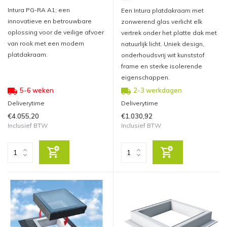
Intura PG-RA A1; een
Een Intura platdakraam met
innovatieve en betrouwbare
zonwerend glas verlicht elk
oplossing voor de veilige afvoer
vertrek onder het platte dak met
van rook met een modern
natuurlijk licht. Uniek design,
platdakraam.
onderhoudsvrij wit kunststof
frame en sterke isolerende
eigenschappen.
5-6 weken
2-3 werkdagen
Deliverytime
Deliverytime
€4.055,20
€1.030,92
Inclusief BTW
Inclusief BTW