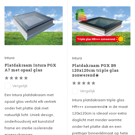
Intura
Intura
Platdakraam Intura PGX
Platdakraam PGX B9
A7 met opaal glas
120x120cm triple glas
zonwerend☀️
Vergelijk
Vergelijk
Een Intura platdakraam met
Intura platdakraam triple glas
opaal glas verlicht elk vertrek
HR+++ zonwerend☀️ in de maat
onder het platte dak met
120x120cm is ideaal voor extra
natuurlijk licht. Uniek design,
daglicht met minder warmte
onderhoudsvrij wit kunststof
onder het platte dak en een
frame en sterke isolerende
prettiger binnenklimaat op hete
eigenschappen.