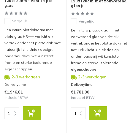
120x120cm - vast triple
120x120cm met zonwerend
glas
glas☀️
Vergelijk
Vergelijk
Een Intura platdakraam met
Een Intura platdakraam met
triple glas HR+++ verlicht elk
zonwerend glas verlicht elk
vertrek onder het platte dak met
vertrek onder het platte dak met
natuurlijk licht. Uniek design,
natuurlijk licht. Uniek design,
onderhoudsvrij wit kunststof
onderhoudsvrij wit kunststof
frame en sterke isolerende
frame en sterke isolerende
eigenschappen.
eigenschappen.
2-3 werkdagen
2-3 werkdagen
Deliverytime
Deliverytime
€1.946,81
€1.781,00
Inclusief BTW
Inclusief BTW