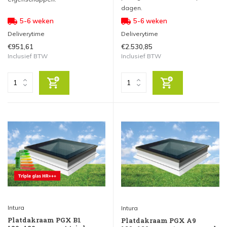
dagen.
5-6 weken
5-6 weken
Deliverytime
Deliverytime
€951,61
€2.530,85
Inclusief BTW
Inclusief BTW
Intura
Intura
Platdakraam PGX B1
Platdakraam PGX A9