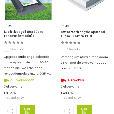
Intura
Intura
Lichtkoepel 80x80cm
Extra verhoogde opstand
renovatiemodule
15cm - Intura PGD
Vergelijk
Vergelijk
Upgrade oude ongeïsoleerde
Verhoog uw Intura platdakraam
lichtkoepels in de maat 80x80
15 cm met de extra verhoogde
met de nieuwe lichtkoepel
opstand PGD
renovatiemodule Intura DGP A1
2-3 werkdagen
3-4 weken
Deliverytime
Deliverytime
€812,87
€483,97
Inclusief BTW
Inclusief BTW