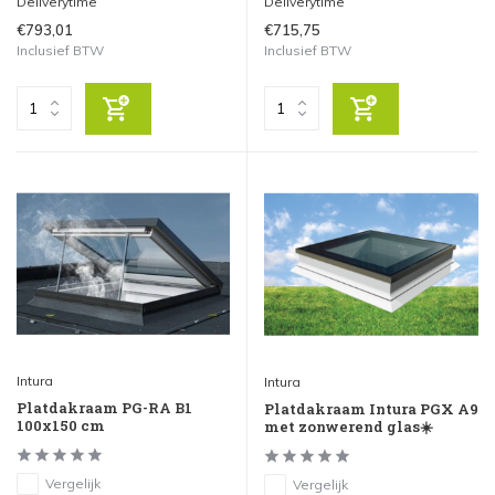
Deliverytime
Deliverytime
€793,01
€715,75
Inclusief BTW
Inclusief BTW
Intura
Intura
Platdakraam PG-RA B1
Platdakraam Intura PGX A9
100x150 cm
met zonwerend glas☀️
Vergelijk
Vergelijk