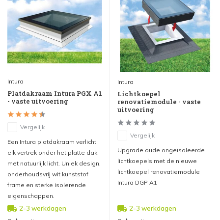
Intura
Intura
Platdakraam Intura PGX A1
Lichtkoepel
- vaste uitvoering
renovatiemodule - vaste
uitvoering
Vergelijk
Vergelijk
Een Intura platdakraam verlicht
Upgrade oude ongeïsoleerde
elk vertrek onder het platte dak
lichtkoepels met de nieuwe
met natuurlijk licht. Uniek design,
lichtkoepel renovatiemodule
onderhoudsvrij wit kunststof
Intura DGP A1
frame en sterke isolerende
eigenschappen.
2-3 werkdagen
2-3 werkdagen