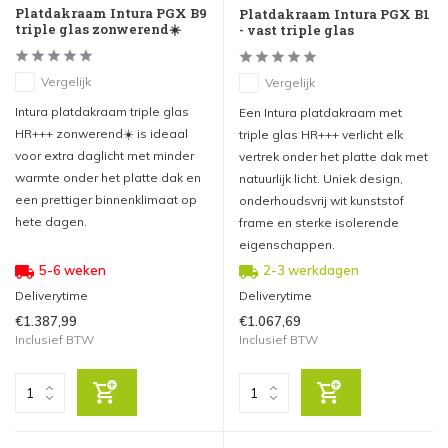
Platdakraam Intura PGX B9
Platdakraam Intura PGX B1
triple glas zonwerend☀️
- vast triple glas
Vergelijk
Vergelijk
Intura platdakraam triple glas
Een Intura platdakraam met
HR+++ zonwerend☀️ is ideaal
triple glas HR+++ verlicht elk
voor extra daglicht met minder
vertrek onder het platte dak met
warmte onder het platte dak en
natuurlijk licht. Uniek design,
een prettiger binnenklimaat op
onderhoudsvrij wit kunststof
hete dagen.
frame en sterke isolerende
eigenschappen.
5-6 weken
2-3 werkdagen
Deliverytime
Deliverytime
€1.387,99
€1.067,69
Inclusief BTW
Inclusief BTW