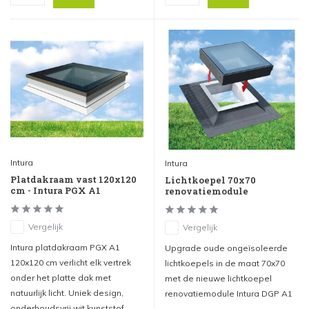
Intura
Intura
Platdakraam vast 120x120
Lichtkoepel 70x70
cm - Intura PGX A1
renovatiemodule
Vergelijk
Vergelijk
Intura platdakraam PGX A1
Upgrade oude ongeïsoleerde
120x120 cm verlicht elk vertrek
lichtkoepels in de maat 70x70
onder het platte dak met
met de nieuwe lichtkoepel
natuurlijk licht. Uniek design,
renovatiemodule Intura DGP A1
onderhoudsvrij wit kunststof