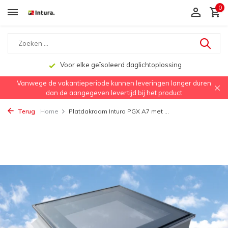
0
Voor elke geïsoleerd daglichtoplossing
Vanwege de vakantieperiode kunnen leveringen langer duren
dan de aangegeven levertijd bij het product
Terug
Home
Platdakraam Intura PGX A7 met ...