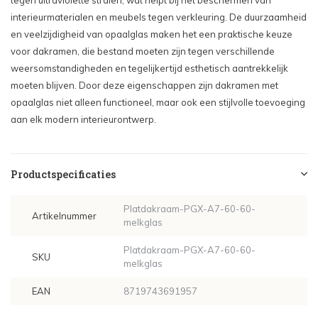
tegen ultraviolette stralen, wat helpt bij het beschermen van
interieurmaterialen en meubels tegen verkleuring. De duurzaamheid
en veelzijdigheid van opaalglas maken het een praktische keuze
voor dakramen, die bestand moeten zijn tegen verschillende
weersomstandigheden en tegelijkertijd esthetisch aantrekkelijk
moeten blijven. Door deze eigenschappen zijn dakramen met
opaalglas niet alleen functioneel, maar ook een stijlvolle toevoeging
aan elk modern interieurontwerp.
Productspecificaties
Platdakraam-PGX-A7-60-60-
Artikelnummer
melkglas
Platdakraam-PGX-A7-60-60-
SKU
melkglas
EAN
8719743691957