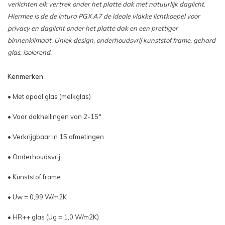
verlichten elk vertrek onder het platte dak met natuurlijk daglicht.
Hiermee is de de Intura PGX A7 de ideale vlakke lichtkoepel voor
Maat: 100x100cm - €1.410,46
privacy en daglicht onder het platte dak en een prettiger
binnenklimaat. Uniek design, onderhoudsvrij kunststof frame, gehard
Maat: 100x150cm - €1.752,22
glas, isolerend.
Maat: 120x120cm - €1.644,02
Kenmerken
• Met opaal glas (melkglas)
Maat: 140x140cm - €2.560,04
• Voor dakhellingen van 2-15°
Maat: 120x220cm - €3.605,04
• Verkrijgbaar in 15 afmetingen
Maat: 100x200cm - €3.534,35
• Onderhoudsvrij
Maat: 100x250cm - €4.604,77
• Kunststof frame
• Uw = 0,99 W/m2K
Maat: 200x200cm - €6.245,04
• HR++ glas (Ug = 1,0 W/m2K)