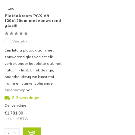
Intura
Platdakraam PGX A9
120x120cm met zonwerend
glas☀️
Vergelijk
Een Intura platdakraam met
zonwerend glas verlicht elk
vertrek onder het platte dak met
natuurlijk licht. Uniek design,
onderhoudsvrij wit kunststof
frame en sterke isolerende
eigenschappen.
2-3 werkdagen
Deliverytime
€1.781,00
Inclusief BTW