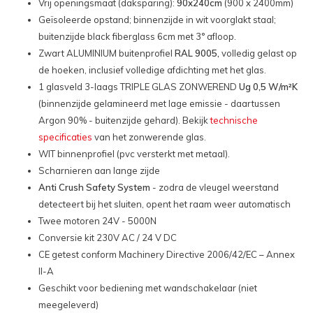
Vrij openingsmaat (daksparing):
90x240cm
(900 x 2400mm)
Geïsoleerde opstand; binnenzijde in wit voorglakt staal;
buitenzijde black fiberglass 6cm met 3° afloop.
Zwart ALUMINIUM buitenprofiel
RAL 9005,
volledig gelast op
de hoeken, inclusief volledige afdichting met het glas.
1 glasveld 3-laags TRIPLE GLAS ZONWEREND
Ug 0,5 W/m²K
(binnenzijde gelamineerd met lage emissie - daartussen
Argon 90% - buitenzijde gehard). Bekijk
technische
specificaties
van het zonwerende glas.
WIT binnenprofiel (pvc versterkt met metaal).
Scharnieren aan lange zijde
Anti Crush Safety System
- zodra de vleugel weerstand
detecteert bij het sluiten, opent het raam weer automatisch
Twee motoren 24V - 5000N
Conversie kit 230V AC / 24 V DC
CE getest conform Machinery Directive 2006/42/EC – Annex
II-A
Geschikt voor bediening met wandschakelaar (niet
meegeleverd)