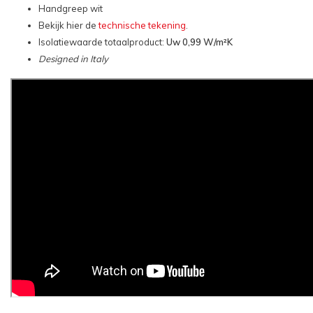
Handgreep wit
Bekijk hier de
technische tekening
.
Isolatiewaarde totaalproduct:
Uw 0,99 W/m²K
Designed in Italy