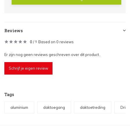
Reviews
0
/
Based on 0 reviews
5
Er zijn nog geen reviews geschreven over dit product..
Schrijf je eigen review
Tags
aluminium
daktoegang
daktoetreding
Dried