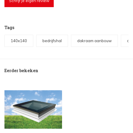
Schrijf je eigen review
Tags
140x140
bedrijfshal
dakraam aanbouw
da
Eerder bekeken