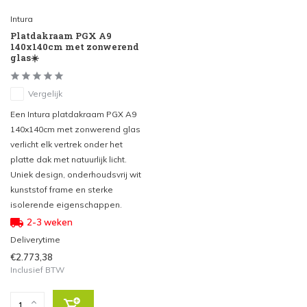
Intura
Platdakraam PGX A9
140x140cm met zonwerend
glas☀️
Vergelijk
Een Intura platdakraam PGX A9
140x140cm met zonwerend glas
verlicht elk vertrek onder het
platte dak met natuurlijk licht.
Uniek design, onderhoudsvrij wit
kunststof frame en sterke
isolerende eigenschappen.
2-3 weken
Deliverytime
€2.773,38
Inclusief BTW