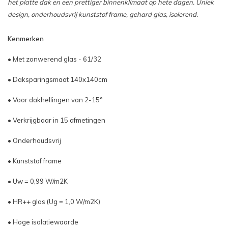
het platte dak en een prettiger binnenklimaat op hete dagen. Uniek
design, onderhoudsvrij kunststof frame, gehard glas, isolerend.
Kenmerken
• Met zonwerend glas - 61/32
• Daksparingsmaat 140x140cm
• Voor dakhellingen van 2-15°
• Verkrijgbaar in 15 afmetingen
• Onderhoudsvrij
• Kunststof frame
• Uw = 0,99 W/m2K
• HR++ glas (Ug = 1,0 W/m2K)
• Hoge isolatiewaarde