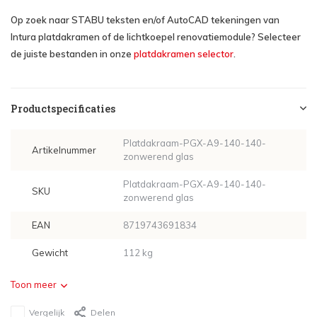
Op zoek naar STABU teksten en/of AutoCAD tekeningen van
Intura platdakramen of de lichtkoepel renovatiemodule? Selecteer
de juiste bestanden in onze
platdakramen selector
.
Productspecificaties
Platdakraam-PGX-A9-140-140-
Artikelnummer
zonwerend glas
Platdakraam-PGX-A9-140-140-
SKU
zonwerend glas
EAN
8719743691834
Gewicht
112 kg
Toon meer
Vergelijk
Delen