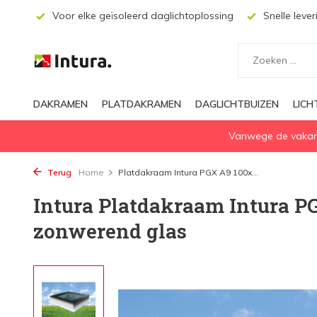
ecten
Voor elke geïsoleerd daglichtoplossing
Snelle lever
DAKRAMEN
PLATDAKRAMEN
DAGLICHTBUIZEN
LIC
Vanwege de vakanti
Terug
Home
Platdakraam Intura PGX A9 100x...
Intura Platdakraam Intura 
zonwerend glas