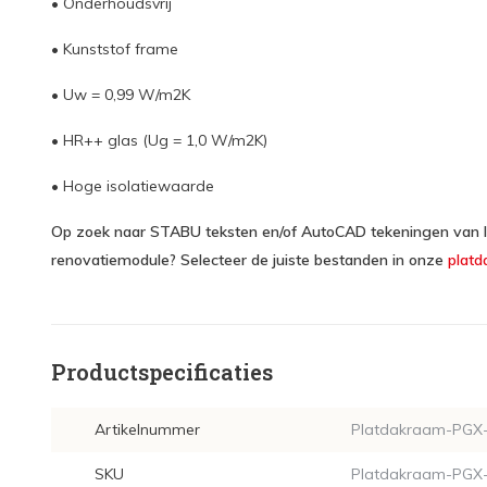
• Onderhoudsvrij
• Kunststof frame
• Uw = 0,99 W/m2K
• HR++ glas (Ug = 1,0 W/m2K)
• Hoge isolatiewaarde
Op zoek naar STABU teksten en/of AutoCAD tekeningen van In
renovatiemodule? Selecteer de juiste bestanden in onze
platd
Productspecificaties
Artikelnummer
Platdakraam-PGX-
SKU
Platdakraam-PGX-