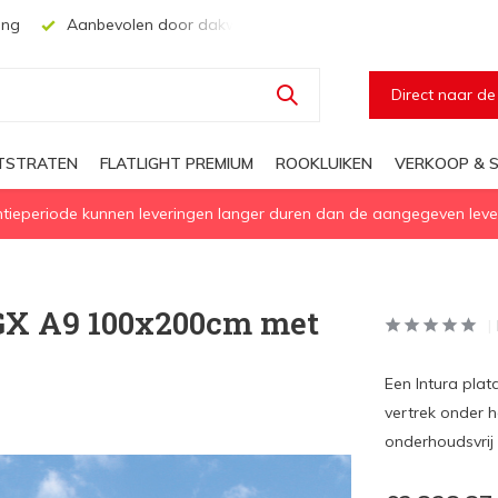
ing
Aanbevolen door dakwerkers, aannemers en architecten
Direct naar d
HTSTRATEN
FLATLIGHT PREMIUM
ROOKLUIKEN
VERKOOP & S
eperiode kunnen leveringen langer duren dan de aangegeven levert
PGX A9 100x200cm met
Een Intura pla
vertrek onder he
onderhoudsvrij 