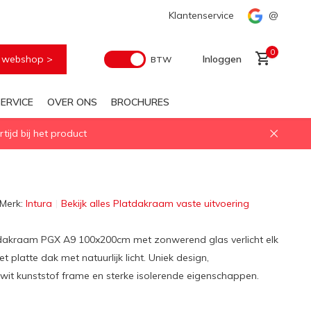
Voor elke geïsoleerd daglichtoplossing
Klantenservice
Snelle levering
@
0
e webshop >
Inloggen
BTW
ERVICE
OVER ONS
BROCHURES
ijd bij het product
Account aanmaken
Merk:
Intura
Bekijk alles Platdakraam vaste uitvoering
tdakraam PGX A9 100x200cm met zonwerend glas verlicht elk
t platte dak met natuurlijk licht. Uniek design,
wit kunststof frame en sterke isolerende eigenschappen.