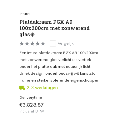
Intura
Platdakraam PGX A9
100x200cm met zonwerend
glas☀️
Vergelijk
Een Intura platdakraam PGX A9 100x200cm
met zonwerend glas verlicht elk vertrek
onder het platte dak met natuurlijk licht.
Uniek design, onderhoudsvrij wit kunststof
frame en sterke isolerende eigenschappen.
2-3 werkdagen
Deliverytime
€3.828,87
Inclusief BTW