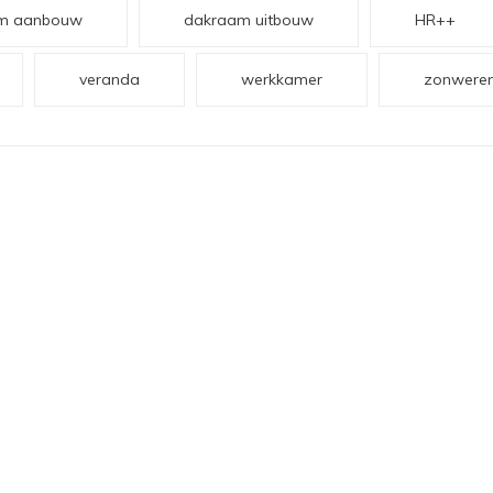
m aanbouw
dakraam uitbouw
HR++
veranda
werkkamer
zonweren