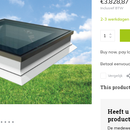
€3.828,87
Inclusief BTW
2-3 werkdagen
Buy now, pay la
Betaal eenvoudi
Vergelijk
This product
Heeft u
produc
De medewer