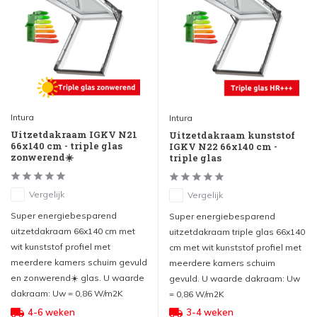
Intura
Intura
Uitzetdakraam IGKV N21
Uitzetdakraam kunststof
66x140 cm - triple glas
IGKV N22 66x140 cm -
zonwerend☀️
triple glas
Vergelijk
Vergelijk
Super energiebesparend
Super energiebesparend
uitzetdakraam 66x140 cm met
uitzetdakraam triple glas 66x140
wit kunststof profiel met
cm met wit kunststof profiel met
meerdere kamers schuim gevuld
meerdere kamers schuim
en zonwerend☀️ glas. U waarde
gevuld. U waarde dakraam: Uw
dakraam: Uw = 0,86 W/m2K
= 0,86 W/m2K
4-6 weken
3-4 weken