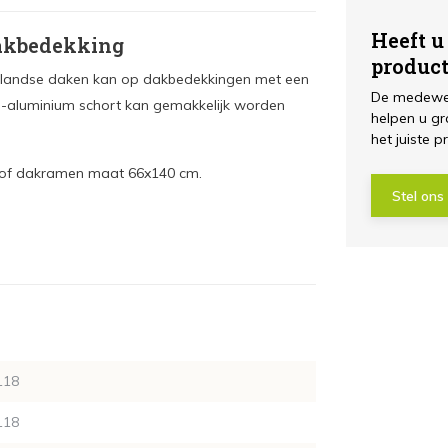
Heeft u
dakbedekking
produc
erlandse daken kan op dakbedekkingen met een
De medewer
m-aluminium schort kan gemakkelijk worden
helpen u gr
het juiste p
stof dakramen maat 66x140 cm.
Stel ons
118
118