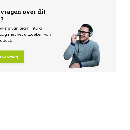
 vragen over dit
t?
kers van team Intura
aag met het uitzoeken van
roduct.
 uw vraag