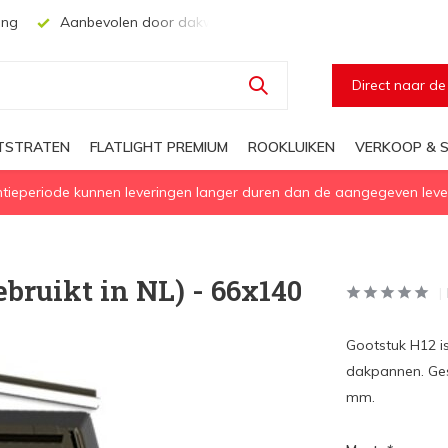
ing
Aanbevolen door dakwerkers, aannemers en architecten
Direct naar d
HTSTRATEN
FLATLIGHT PREMIUM
ROOKLUIKEN
VERKOOP & S
eperiode kunnen leveringen langer duren dan de aangegeven levert
bruikt in NL) - 66x140
Gootstuk H12 i
dakpannen. Ges
mm.