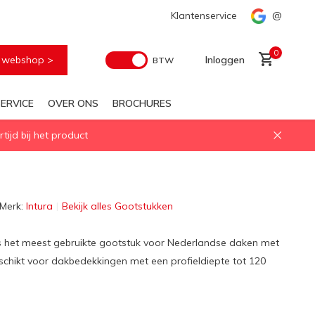
Voor elke geïsoleerd daglichtoplossing
Klantenservice
Snelle levering
@
0
e webshop >
Inloggen
BTW
ERVICE
OVER ONS
BROCHURES
ijd bij het product
Account aanmaken
Merk:
Intura
Bekijk alles Gootstukken
s het meest gebruikte gootstuk voor Nederlandse daken met
chikt voor dakbedekkingen met een profieldiepte tot 120