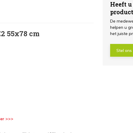
Heeft u
produc
De medewer
helpen u gr
E2 55x78 cm
het juiste p
Stel ons
hier >>>