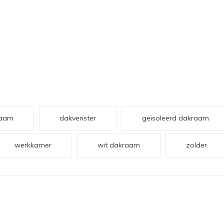
raam
dakvenster
geïsoleerd dakraam
werkkamer
wit dakraam
zolder