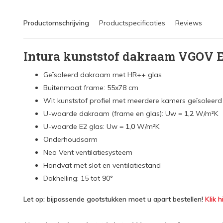
Productomschrijving
Productspecificaties
Reviews
Intura kunststof dakraam VGOV 
Geïsoleerd dakraam met HR++ glas
Buitenmaat frame: 55x78 cm
Wit kunststof profiel met meerdere kamers geïsoleerd
U-waarde dakraam (frame en glas): Uw =
1,2
W/m²K
U-waarde E2 glas: Uw =
1,0
W/m²K
Onderhoudsarm
Neo Vent ventilatiesysteem
Handvat met slot en ventilatiestand
Dakhelling:
15 tot 90°
Let op: bijpassende gootstukken moet u apart bestellen!
Klik 