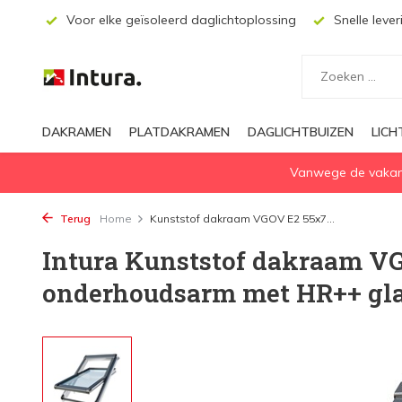
ssing
Snelle levering
Aanbevolen door dakwerkers, aanne
DAKRAMEN
PLATDAKRAMEN
DAGLICHTBUIZEN
LIC
Vanwege de vakanti
Terug
Home
Kunststof dakraam VGOV E2 55x7...
Intura Kunststof dakraam V
onderhoudsarm met HR++ gl