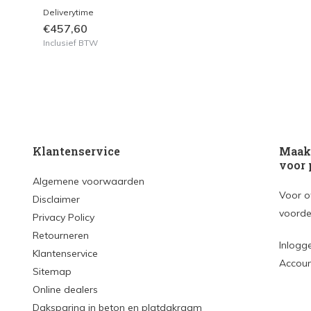
Deliverytime
€457,60
Inclusief BTW
Klantenservice
Maak 
voor 
Algemene voorwaarden
Voor o
Disclaimer
voorde
Privacy Policy
Retourneren
Inlogg
Klantenservice
Accou
Sitemap
Online dealers
Daksparing in beton en platdakraam