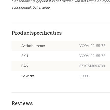
Het schanier is geplaatst in het midden van het frame en maak
schoonmaak buitenzijde.
Productspecificaties
Artikelnummer
VGOV-E2-55-78
SKU
VGOV-E2-55-78
EAN
8719743693739
Gewicht
55000
Reviews