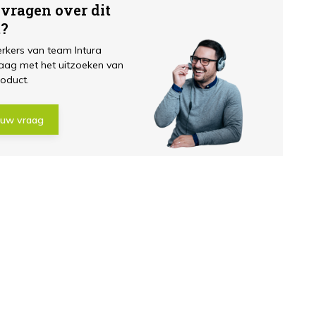
 vragen over dit
t?
kers van team Intura
aag met het uitzoeken van
roduct.
 uw vraag