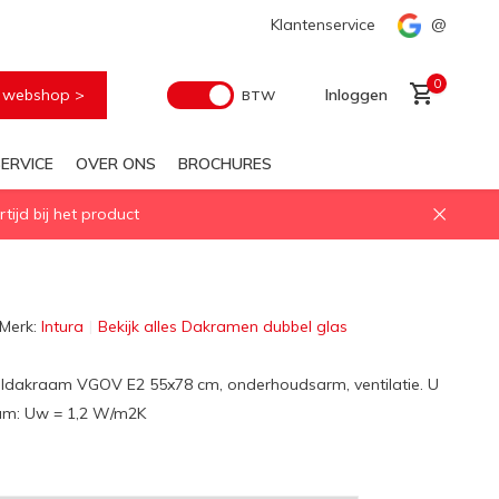
Snelle levering
Klantenservice
@
0
e webshop >
Inloggen
BTW
ERVICE
OVER ONS
BROCHURES
ijd bij het product
Account aanmaken
Merk:
Intura
Bekijk alles Dakramen dubbel glas
eldakraam VGOV E2 55x78 cm, onderhoudsarm, ventilatie. U
m: Uw = 1,2 W/m2K