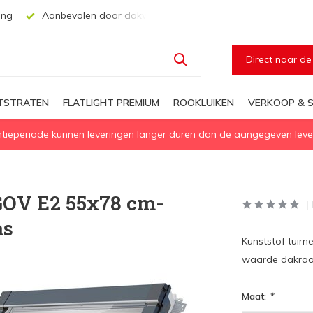
mers en architecten
Voor elke geïsoleerd daglichtoplossing
Direct naar d
HTSTRATEN
FLATLIGHT PREMIUM
ROOKLUIKEN
VERKOOP & S
eperiode kunnen leveringen langer duren dan de aangegeven levert
GOV E2 55x78 cm-
as
Kunststof tuim
waarde dakraa
Maat:
*