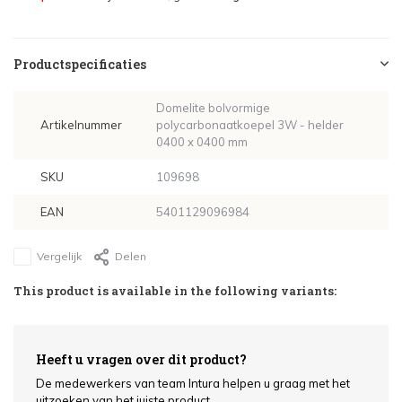
Dagmaat lichtkoepel: 100x130 cm - €618,42
Productspecificaties
Dagmaat lichtkoepel: 100x150 cm - €698,10
Domelite bolvormige
Dagmaat lichtkoepel: 100x160 cm - €725,10
Artikelnummer
polycarbonaatkoepel 3W - helder
0400 x 0400 mm
Dagmaat lichtkoepel: 100x200 cm - €945,30
SKU
109698
Dagmaat lichtkoepel: 120x120 cm - €658,26
EAN
5401129096984
Vergelijk
Delen
This product is available in the following variants:
Heeft u vragen over dit product?
De medewerkers van team Intura helpen u graag met het
uitzoeken van het juiste product.