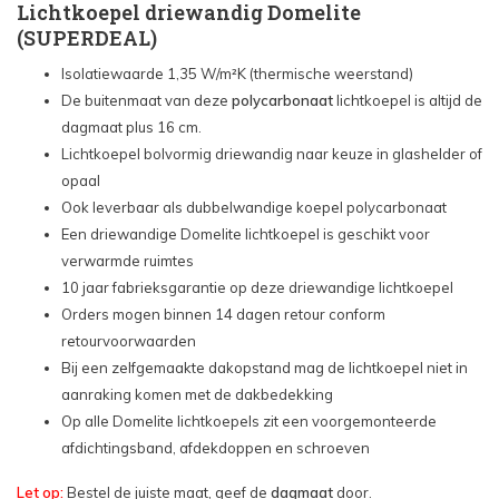
Lichtkoepel driewandig Domelite
Dagmaat lichtkoepel: 60x90 cm - €337,38
(SUPERDEAL)
Isolatiewaarde 1,35 W/m²K (thermische weerstand)
Dagmaat lichtkoepel: 70x70 cm - €288,54
De buitenmaat van deze
polycarbonaat
lichtkoepel is altijd de
dagmaat plus 16 cm.
Dagmaat lichtkoepel: 70x100 cm - €371,94
Lichtkoepel bolvormig driewandig naar keuze in glashelder of
opaal
Dagmaat lichtkoepel: 75x75 cm - €299,10
Ook leverbaar als dubbelwandige koepel polycarbonaat
Een driewandige Domelite lichtkoepel is geschikt voor
Dagmaat lichtkoepel: 80x80 cm - €370,50
verwarmde ruimtes
10 jaar fabrieksgarantie op deze driewandige lichtkoepel
Dagmaat lichtkoepel: 80x130 cm - €525,24
Orders mogen binnen 14 dagen retour conform
retourvoorwaarden
Dagmaat lichtkoepel: 80x180 cm - €712,38
Bij een zelfgemaakte dakopstand mag de lichtkoepel niet in
aanraking komen met de dakbedekking
Dagmaat lichtkoepel: 90x90 cm - €434,34
Op alle Domelite lichtkoepels zit een voorgemonteerde
afdichtingsband, afdekdoppen en schroeven
Dagmaat lichtkoepel: 100x100 cm - €465,12
Let op:
Bestel de juiste maat, geef de
dagmaat
door.