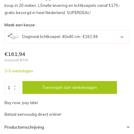
koop in 20 maten. LSnelle levering en lichtkoepels vanaf €175,-
gratis bezorgd in heel Nederland. SUPERDEAL!
Maak een keuze:
Dagmaat lichtkoepel: 40x40 cm
- €161,94
Dagmaat lichtkoepel: 40x40 cm - €161,94
€161,94
Inclusief BTW
Dagmaat lichtkoepel: 40x70 cm - €208,92
3-5 werkdagen
Dagmaat lichtkoepel: 40x100 cm - €277,26
Toevoegen aan winkelwagen
Dagmaat lichtkoepel: 50x50 cm - €199,14
Buy now, pay later
Dagmaat lichtkoepel: 50x100 cm - €326,15
Betaal eenvoudig direct online!
Dagmaat lichtkoepel: 60x60 cm - €235,19
Productomschrijving