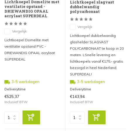
Lichtkoepel Domelite met
Lichtkoepel slagvast
ventilatie opstand -
dubbelwandig
DRIEWANDIG OPAAL
polycarbonaat
acrylaat SUPERDEAL
Vergelijk
Vergelijk
Lichtkoepel dubbelwandig
Lichtkoepel Domelite met
glashelder SLAGVAST
ventilatie opstand PVC -
POLYCARBONAAT te koop in 20
DRIEWANDIG OPAAL acrylaat
maten. LSnelle levering en
SUPERDEAL
lichtkoepels vanaf €175,- gratis
bezorgd in heel Nederland.
SUPERDEAL!
3-5 werkdagen
3-5 werkdagen
Deliverytime
Deliverytime
€525,37
€143,94
Inclusief BTW
Inclusief BTW