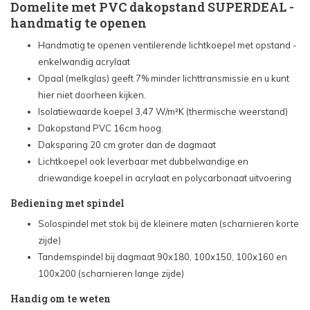
Domelite met PVC dakopstand SUPERDEAL -
handmatig te openen
Dagmaat lichtkoepel: 70x70 cm - €582,07
Handmatig te openen ventilerende lichtkoepel met opstand -
enkelwandig acrylaat
Dagmaat lichtkoepel: 70x100 cm - €641,83
Opaal (melkglas) geeft 7% minder lichttransmissie en u kunt
hier niet doorheen kijken.
Dagmaat lichtkoepel: 75x75 cm - €607,67
Isolatiewaarde koepel 3,47 W/m²K (thermische weerstand)
Dakopstand PVC 16cm hoog.
Dagmaat lichtkoepel: 80x80 cm - €621,14
Daksparing 20 cm groter dan de dagmaat
Lichtkoepel ook leverbaar met dubbelwandige en
Dagmaat lichtkoepel: 80x130 cm - €743,38
driewandige koepel in acrylaat en polycarbonaat uitvoering
Bediening met spindel
Dagmaat lichtkoepel: 80x180 cm - €1.091,83
Solospindel met stok bij de kleinere maten (scharnieren korte
zijde)
Dagmaat lichtkoepel: 90x90 cm - €671,24
Tandemspindel bij dagmaat 90x180, 100x150, 100x160 en
100x200 (scharnieren lange zijde)
Dagmaat lichtkoepel: 100x100 cm - €687,97
Handig om te weten