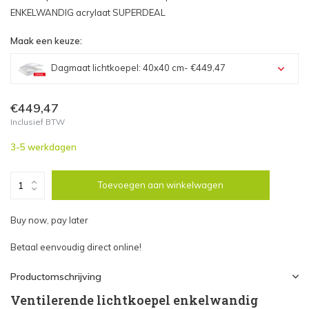
ENKELWANDIG acrylaat SUPERDEAL
Maak een keuze:
Dagmaat lichtkoepel: 40x40 cm
- €449,47
Dagmaat lichtkoepel: 40x40 cm - €449,47
€449,47
Inclusief BTW
Dagmaat lichtkoepel: 40x70 cm - €499,32
3-5 werkdagen
Dagmaat lichtkoepel: 40x100 cm - €591,84
Toevoegen aan winkelwagen
Dagmaat lichtkoepel: 50x50 cm - €488,56
Buy now, pay later
Dagmaat lichtkoepel: 50x100 cm - €632,77
Betaal eenvoudig direct online!
Dagmaat lichtkoepel: 60x60 cm - €535,69
Productomschrijving
Ventilerende lichtkoepel enkelwandig
Dagmaat lichtkoepel: 60x90 cm - €602,06