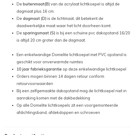
Dagmaat lichtkoepel: 100x130 cm - €782,56
De
buitenmaat
(B)
van de acrylaat lichtkoepel is altijd de
dagmaat plus 16 cm.
Dagmaat lichtkoepel: 100x150 cm - €1.084,57
De
dagmaat (D)
is de lichtmaat, dit betekent de
daadwerkelijke maat waar het licht doorheen komt.
Dagmaat lichtkoepel: 100x160 cm - €1.096,30
De
sparingsmaat (S)
is bij een schuine pvc dakopstand 16/20
is altijd 20 cm groter dan de dagmaat.
Dagmaat lichtkoepel: 100x200 cm - €1.209,04
Een enkelwandige Domelite lichtkoepel met PVC opstand is
Dagmaat lichtkoepel: 120x120 cm - €808,55
geschikt voor onverwarmde ruimtes
10 jaar fabrieksgarantie
op deze enkelwandige lichtkoepel
Orders mogen binnen 14 dagen retour conform
retourvoorwaarden
Bij een zelfgemaakte dakopstand mag de lichtkoepel niet in
aanraking komen met de dakbedekking
Op alle Domelite lichtkoepels zit een voorgemonteerde
afdichtingsband, afdekdoppen en schroeven