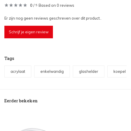
0
/
Based on 0 reviews
5
Er zijn nog geen reviews geschreven over dit product..
Schrijf je eigen review
Tags
acrylaat
enkelwandig
glashelder
koepel m
Eerder bekeken