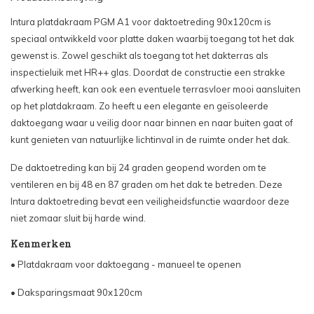
Intura platdakraam PGM A1 voor daktoetreding 90x120cm is
speciaal ontwikkeld voor platte daken waarbij toegang tot het dak
gewenst is. Zowel geschikt als toegang tot het dakterras als
inspectieluik met HR++ glas. Doordat de constructie een strakke
afwerking heeft, kan ook een eventuele terrasvloer mooi aansluiten
op het platdakraam. Zo heeft u een elegante en geïsoleerde
daktoegang waar u veilig door naar binnen en naar buiten gaat of
kunt genieten van natuurlijke lichtinval in de ruimte onder het dak.
De daktoetreding kan bij 24 graden geopend worden om te
ventileren en bij 48 en 87 graden om het dak te betreden. Deze
Intura daktoetreding bevat een veiligheidsfunctie waardoor deze
niet zomaar sluit bij harde wind.
Kenmerken
• Platdakraam voor daktoegang - manueel te openen
• Daksparingsmaat 90x120cm