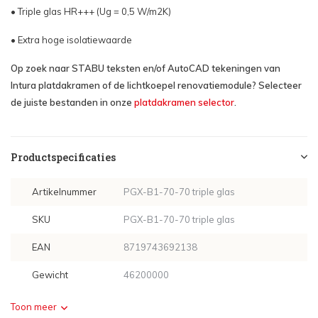
• Triple glas HR+++ (Ug = 0,5 W/m2K)
• Extra hoge isolatiewaarde
Op zoek naar STABU teksten en/of AutoCAD tekeningen van
Intura platdakramen of de lichtkoepel renovatiemodule? Selecteer
de juiste bestanden in onze
platdakramen selector
.
Productspecificaties
Artikelnummer
PGX-B1-70-70 triple glas
SKU
PGX-B1-70-70 triple glas
EAN
8719743692138
Gewicht
46200000
Toon meer