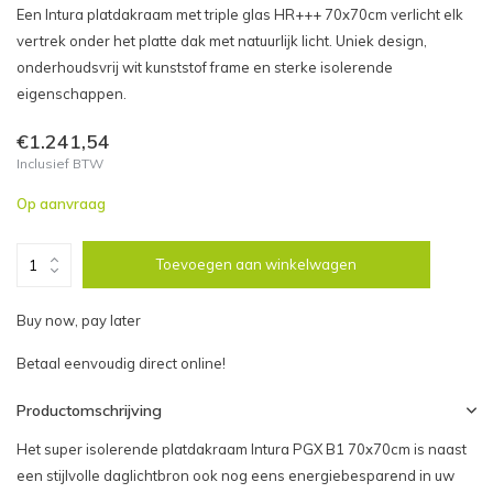
Een Intura platdakraam met triple glas HR+++ 70x70cm verlicht elk
vertrek onder het platte dak met natuurlijk licht. Uniek design,
onderhoudsvrij wit kunststof frame en sterke isolerende
eigenschappen.
€1.241,54
Inclusief BTW
Op aanvraag
Toevoegen aan winkelwagen
Buy now, pay later
Betaal eenvoudig direct online!
Productomschrijving
Het super isolerende platdakraam Intura PGX B1 70x70cm is naast
een stijlvolle daglichtbron ook nog eens energiebesparend in uw