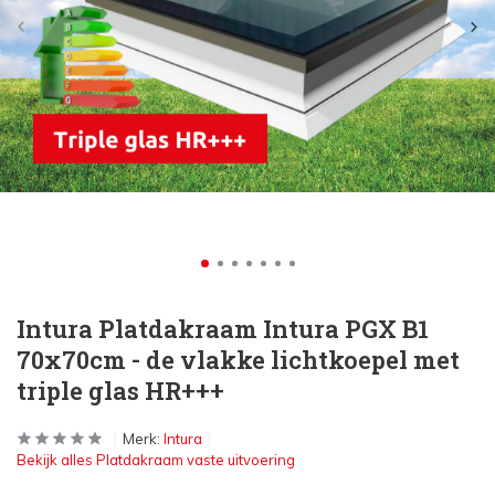
Intura Platdakraam Intura PGX B1
70x70cm - de vlakke lichtkoepel met
triple glas HR+++
Merk:
Intura
Bekijk alles Platdakraam vaste uitvoering