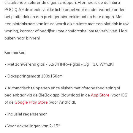
uitstekende isolerende eigenschappen. Hiermee is de de Intura
PGC IQ A9 de ideale vlakke lichtkoepel voor minder warmte onder
het platte dak en een prettiger binnenklimaat op hete dagen. Met
een platdakraam van Intura wordt elke ruimte met een plat dak in uw
woning, kantoor of bedrijfsruimte comfortabel om te verblijven. Haal
buiten naar binnen!
Kenmerken
• Met zonwerend glas - 62/34 (HR++ glas - Ug = 1,0 W/m2K)
• Daksparingsmaat 100x150cm
• Automatisch te openen en te sluiten met afstandsbediening of
bedienbaar via de
BleBox app
(download in de
App Store
(voor iOS)
of de
Google Play Store
(voor Android).
• Inclusief regensensor
• Voor dakhellingen van 2-15°