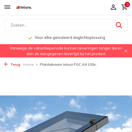
0
Voor elke geïsoleerd daglichtoplossing
Vanwege de vakantieperiode kunnen leveringen langer duren
dan de aangegeven levertijd bij het product
Terug
Home
Platdakraam Intura PGC A9 100x...