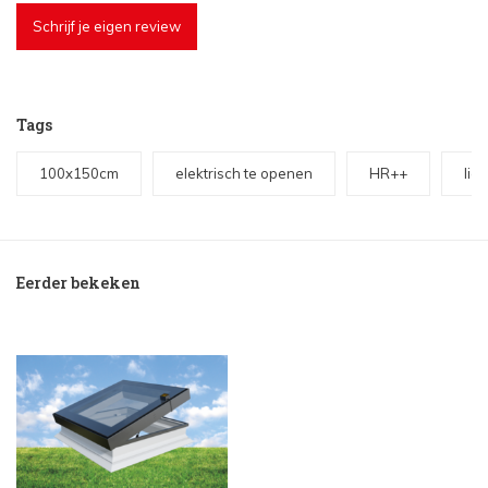
Schrijf je eigen review
Tags
100x150cm
elektrisch te openen
HR++
lic
Eerder bekeken