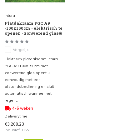
Intura
Platdakraam PGC A9
-100x150cm - elektrisch te
openen - zonwerend glas☀️
Vergelijk
Elektrisch platdakraam Intura
PGC A9 100x150cm met
zonwerend glas opent u
eenvoudig met een
afstandsbediening en sluit
automatisch wanneer het
regent.
4-6 weken
Deliverytime
€3.208,23
Inclusief BTW