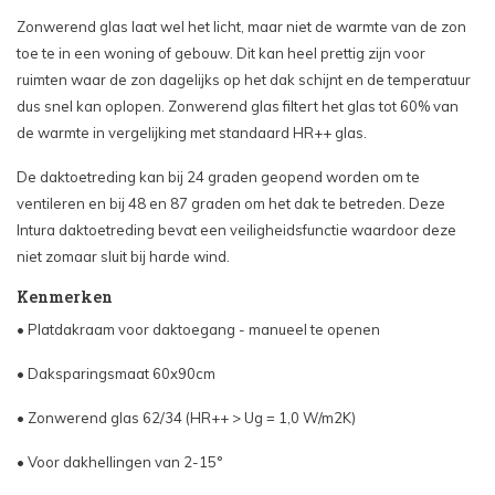
Zonwerend glas laat wel het licht, maar niet de warmte van de zon
toe te in een woning of gebouw. Dit kan heel prettig zijn voor
ruimten waar de zon dagelijks op het dak schijnt en de temperatuur
dus snel kan oplopen. Zonwerend glas filtert het glas tot 60% van
de warmte in vergelijking met standaard HR++ glas.
De daktoetreding kan bij 24 graden geopend worden om te
ventileren en bij 48 en 87 graden om het dak te betreden. Deze
Intura daktoetreding bevat een veiligheidsfunctie waardoor deze
niet zomaar sluit bij harde wind.
Kenmerken
• Platdakraam voor daktoegang - manueel te openen
• Daksparingsmaat 60x90cm
• Zonwerend glas 62/34 (HR++ > Ug = 1,0 W/m2K)
• Voor dakhellingen van 2-15°