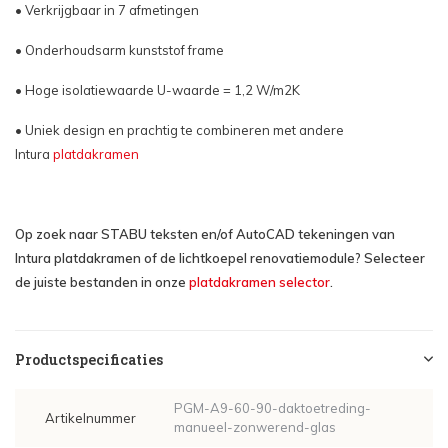
• Verkrijgbaar in 7 afmetingen
• Onderhoudsarm kunststof frame
• Hoge isolatiewaarde U-waarde = 1,2 W/m2K
• Uniek design en prachtig te combineren met andere
Intura
platdakramen
Op zoek naar STABU teksten en/of AutoCAD tekeningen van
Intura platdakramen of de lichtkoepel renovatiemodule? Selecteer
de juiste bestanden in onze
platdakramen selector
.
Productspecificaties
PGM-A9-60-90-daktoetreding-
Artikelnummer
manueel-zonwerend-glas