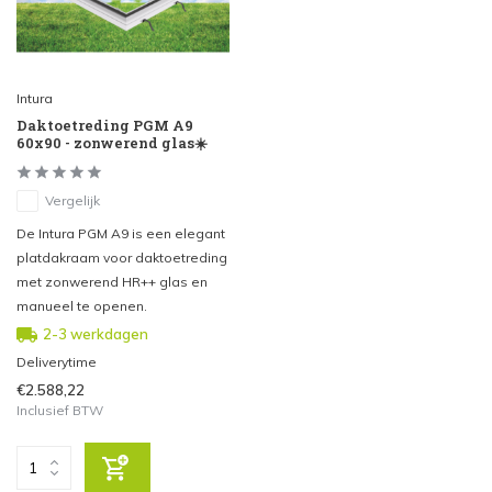
Intura
Daktoetreding PGM A9
60x90 - zonwerend glas☀️
Vergelijk
De Intura PGM A9 is een elegant
platdakraam voor daktoetreding
met zonwerend HR++ glas en
manueel te openen.
2-3 werkdagen
Deliverytime
€2.588,22
Inclusief BTW