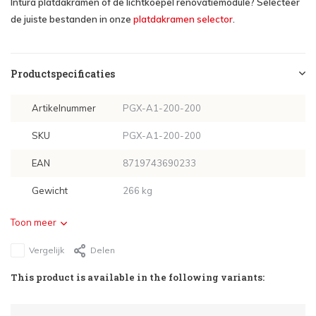
Intura platdakramen of de lichtkoepel renovatiemodule? Selecteer
de juiste bestanden in onze
platdakramen selector
.
Productspecificaties
Artikelnummer
PGX-A1-200-200
SKU
PGX-A1-200-200
EAN
8719743690233
Gewicht
266 kg
Toon meer
Vergelijk
Delen
This product is available in the following variants: