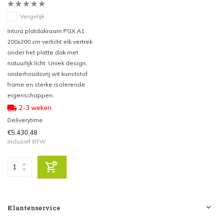
Vergelijk
Intura platdakraam PGX A1
200x200 cm verlicht elk vertrek
onder het platte dak met
natuurlijk licht. Uniek design,
onderhoudsvrij wit kunststof
frame en sterke isolerende
eigenschappen.
2-3 weken
Deliverytime
€5.430,48
Inclusief BTW
Klantenservice