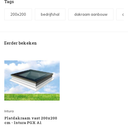
Tags
200x200
bedrijfshal
dakraam aanbouw
da
Eerder bekeken
Intura
Platdakraam vast 200x200
cm - Intura PGX A1