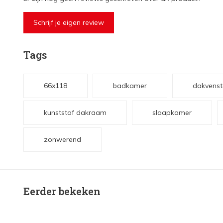
Schrijf je eigen review
Tags
66x118
badkamer
dakvenst
kunststof dakraam
slaapkamer
zonwerend
Eerder bekeken