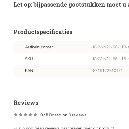
Let op: bijpassende gootstukken moet u 
Productspecificaties
Artikelnummer
IGKV-N21-66-118-
SKU
IGKV-N21-66-118-
EAN
8719172510171
Reviews
0
/
Based on 0 reviews
5
Er zijn nog geen reviews geschreven over dit product..