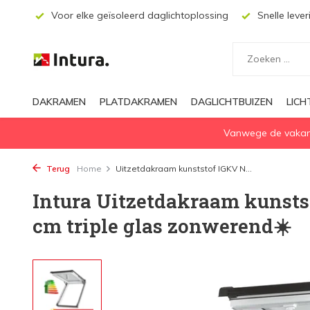
ecten
Voor elke geïsoleerd daglichtoplossing
Snelle lever
DAKRAMEN
PLATDAKRAMEN
DAGLICHTBUIZEN
LIC
Vanwege de vakanti
Terug
Home
Uitzetdakraam kunststof IGKV N...
Intura Uitzetdakraam kunsts
cm triple glas zonwerend☀️