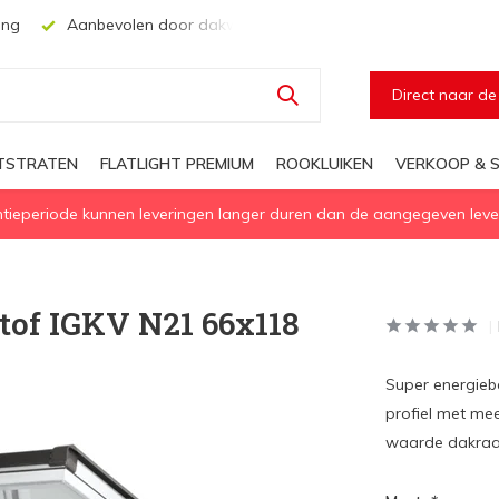
ing
Aanbevolen door dakwerkers, aannemers en architecten
Direct naar d
HTSTRATEN
FLATLIGHT PREMIUM
ROOKLUIKEN
VERKOOP & S
eperiode kunnen leveringen langer duren dan de aangegeven levert
tof IGKV N21 66x118
Super energieb
profiel met me
waarde dakraa