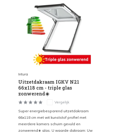
Intura
Uitzetdakraam IGKV N21
66x118 cm - triple glas
zonwerend☀️
Vergelijk
Super energiebesparend uitzetdakraam
66x118 cm met wit kunststof profiel met
meerdere kamers schuim gevuld en
zonwerend☀️ glas. U waarde dakraam: Uw