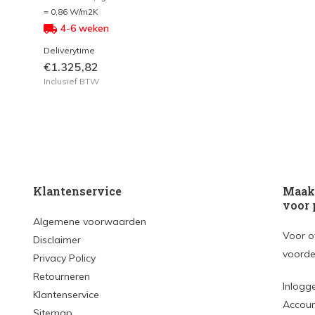
= 0,86 W/m2K
4-6 weken
Deliverytime
€1.325,82
Inclusief BTW
Klantenservice
Maak 
voor 
Algemene voorwaarden
Voor o
Disclaimer
voorde
Privacy Policy
Retourneren
Inlogg
Klantenservice
Accou
Sitemap