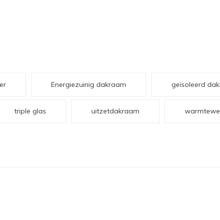
er
Energiezuinig dakraam
geïsoleerd da
triple glas
uitzetdakraam
warmtewe