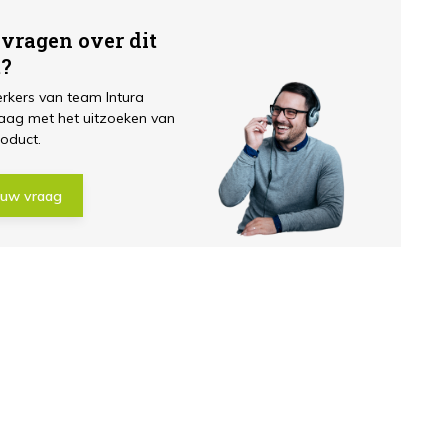
 vragen over dit
t?
kers van team Intura
aag met het uitzoeken van
roduct.
 uw vraag