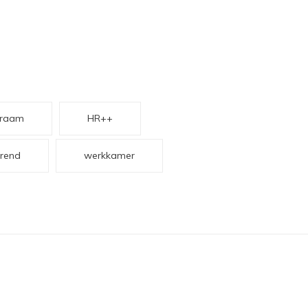
kraam
HR++
rend
werkkamer