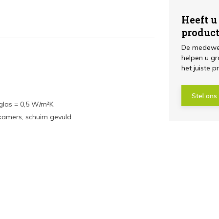
Heeft u
produc
De medewer
helpen u gr
het juiste p
Stel ons
 glas = 0,5 W/m²K
 kamers, schuim gevuld