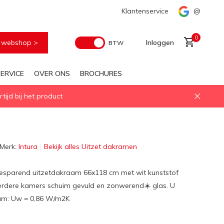
Voor elke geïsoleerd daglichtoplossing
Klantenservice
Snelle levering
@
0
e webshop >
Inloggen
BTW
ERVICE
OVER ONS
BROCHURES
ijd bij het product
Account aanmaken
Merk:
Intura
Bekijk alles Uitzet dakramen
esparend uitzetdakraam 66x118 cm met wit kunststof
erdere kamers schuim gevuld en zonwerend☀️ glas. U
m: Uw = 0,86 W/m2K