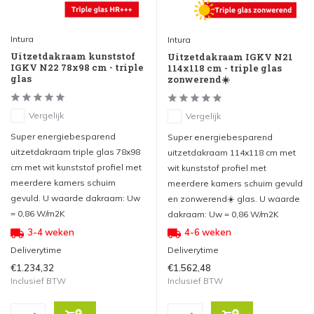
Intura
Intura
Uitzetdakraam kunststof
Uitzetdakraam IGKV N21
IGKV N22 78x98 cm - triple
114x118 cm - triple glas
glas
zonwerend☀️
Vergelijk
Vergelijk
Super energiebesparend
Super energiebesparend
uitzetdakraam triple glas 78x98
uitzetdakraam 114x118 cm met
cm met wit kunststof profiel met
wit kunststof profiel met
meerdere kamers schuim
meerdere kamers schuim gevuld
gevuld. U waarde dakraam: Uw
en zonwerend☀️ glas. U waarde
= 0,86 W/m2K
dakraam: Uw = 0,86 W/m2K
3-4 weken
4-6 weken
Deliverytime
Deliverytime
€1.234,32
€1.562,48
Inclusief BTW
Inclusief BTW