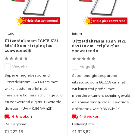
Intura
Intura
Uitzetdakraam IGKV N21
Uitzetdakraam IGKV N21
66x140 cm - triple glas
66x118 cm - triple glas
zonwerend☀️
zonwerend☀️
Vergelijk
Vergelijk
Super energiebesparend
Super energiebesparend
uitzetdakraam 66x140 cm met
uitzetdakraam 66x118 cm met
wit kunststof profiel met
wit kunststof profiel met
meerdere kamers schuim gevuld
meerdere kamers schuim gevuld
en zonwerend☀️ glas. U waarde
en zonwerend☀️ glas. U waarde
dakraam: Uw = 0,86 W/m2K
dakraam: Uw = 0,86 W/m2K
4-6 weken
4-6 weken
Deliverytime
Deliverytime
€1.222,15
€1.325,82