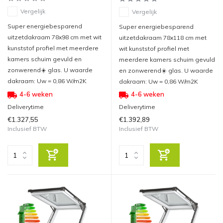
Vergelijk
Vergelijk
Super energiebesparend
Super energiebesparend
uitzetdakraam 78x98 cm met wit
uitzetdakraam 78x118 cm met
kunststof profiel met meerdere
wit kunststof profiel met
kamers schuim gevuld en
meerdere kamers schuim gevuld
zonwerend☀️ glas. U waarde
en zonwerend☀️ glas. U waarde
dakraam: Uw = 0,86 W/m2K
dakraam: Uw = 0,86 W/m2K
4-6 weken
4-6 weken
Deliverytime
Deliverytime
€1.327,55
€1.392,89
Inclusief BTW
Inclusief BTW