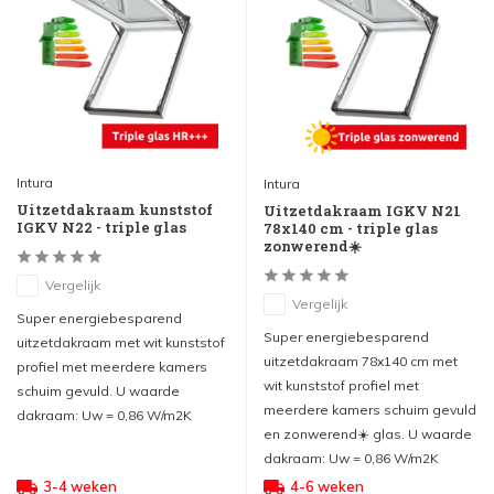
Intura
Intura
Uitzetdakraam kunststof
Uitzetdakraam IGKV N21
IGKV N22 - triple glas
78x140 cm - triple glas
zonwerend☀️
Vergelijk
Vergelijk
Super energiebesparend
Super energiebesparend
uitzetdakraam met wit kunststof
uitzetdakraam 78x140 cm met
profiel met meerdere kamers
wit kunststof profiel met
schuim gevuld. U waarde
meerdere kamers schuim gevuld
dakraam: Uw = 0,86 W/m2K
en zonwerend☀️ glas. U waarde
dakraam: Uw = 0,86 W/m2K
3-4 weken
4-6 weken