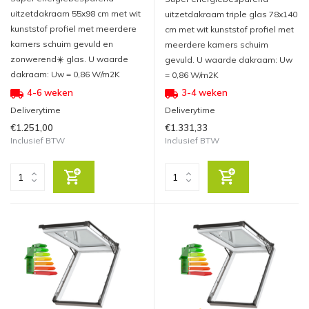
uitzetdakraam 55x98 cm met wit
uitzetdakraam triple glas 78x140
kunststof profiel met meerdere
cm met wit kunststof profiel met
kamers schuim gevuld en
meerdere kamers schuim
zonwerend☀️ glas. U waarde
gevuld. U waarde dakraam: Uw
dakraam: Uw = 0,86 W/m2K
= 0,86 W/m2K
4-6 weken
3-4 weken
Deliverytime
Deliverytime
€1.251,00
€1.331,33
Inclusief BTW
Inclusief BTW