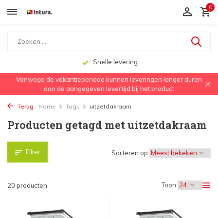
0
Aanbevolen door dakwerkers, aannemers en architecten
Vanwege de vakantieperiode kunnen leveringen langer duren
dan de aangegeven levertijd bij het product
Terug
Home
Tags
uitzetdakraam
Producten getagd met uitzetdakraam
Filter
Sorteren op:
Toon:
20 producten