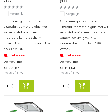
glas
glas
Vergelijk
Vergelijk
Super energiebesparend
Super energiebesparend
uitzetdakraam triple glas met
uitzetdakraam triple glas met wit
wit kunststof profiel met
kunststof profiel met meerdere
meerdere kamers schuim
kamers schuim gevuld. U
gevuld. U waarde dakraam: Uw
waarde dakraam: Uw = 0,86
= 0,86 W/m2K
W/m2K
3-4 weken
3-4 weken
Deliverytime
Deliverytime
€1.220,87
€1.191,64
Inclusief BTW
Inclusief BTW