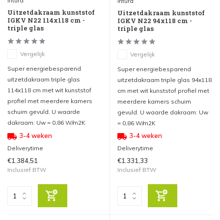
Intura
Intura
Uitzetdakraam kunststof
Uitzetdakraam kunststof
IGKV N22 114x118 cm -
IGKV N22 94x118 cm -
triple glas
triple glas
Vergelijk
Vergelijk
Super energiebesparend
Super energiebesparend
uitzetdakraam triple glas
uitzetdakraam triple glas 94x118
114x118 cm met wit kunststof
cm met wit kunststof profiel met
profiel met meerdere kamers
meerdere kamers schuim
schuim gevuld. U waarde
gevuld. U waarde dakraam: Uw
dakraam: Uw = 0,86 W/m2K
= 0,86 W/m2K
3-4 weken
3-4 weken
Deliverytime
Deliverytime
€1.384,51
€1.331,33
Inclusief BTW
Inclusief BTW