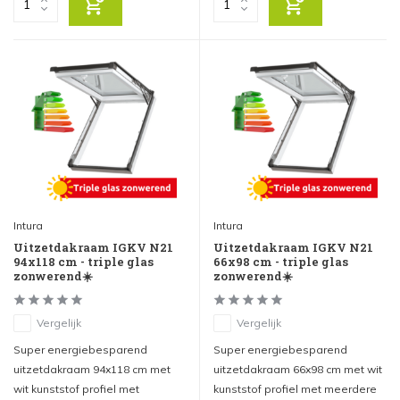
Intura
Intura
Uitzetdakraam IGKV N21
Uitzetdakraam IGKV N21
94x118 cm - triple glas
66x98 cm - triple glas
zonwerend☀️
zonwerend☀️
Vergelijk
Vergelijk
Super energiebesparend
Super energiebesparend
uitzetdakraam 94x118 cm met
uitzetdakraam 66x98 cm met wit
wit kunststof profiel met
kunststof profiel met meerdere