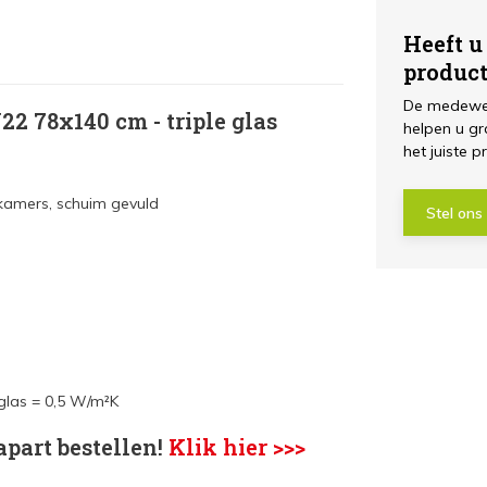
Heeft u
produc
De medewer
2 78x140 cm - triple glas
helpen u gr
het juiste p
 kamers, schuim gevuld
Stel ons
 glas = 0,5 W/m²K
apart bestellen!
Klik hier >>>