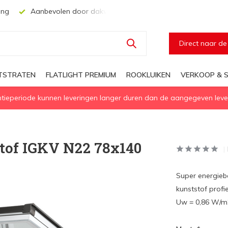
ing
Aanbevolen door dakwerkers, aannemers en architecten
Direct naar d
HTSTRATEN
FLATLIGHT PREMIUM
ROOKLUIKEN
VERKOOP & S
eperiode kunnen leveringen langer duren dan de aangegeven levert
tof IGKV N22 78x140
Super energieb
kunststof prof
Uw = 0,86 W/m