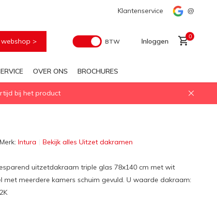
Voor elke geïsoleerd daglichtoplossing
Klantenservice
Snelle levering
@
0
e webshop >
Inloggen
BTW
ERVICE
OVER ONS
BROCHURES
ijd bij het product
Account aanmaken
Merk:
Intura
Bekijk alles Uitzet dakramen
esparend uitzetdakraam triple glas 78x140 cm met wit
iel met meerdere kamers schuim gevuld. U waarde dakraam:
2K