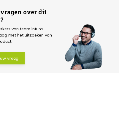
 vragen over dit
t?
kers van team Intura
aag met het uitzoeken van
roduct.
 uw vraag