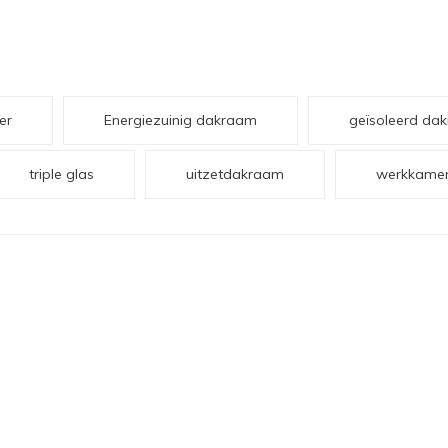
er
Energiezuinig dakraam
geïsoleerd da
triple glas
uitzetdakraam
werkkame