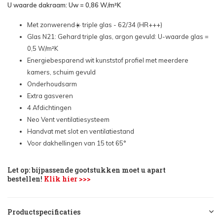
U waarde dakraam: Uw = 0,86 W/m²K
Maat: 94x118cm - €1.473,70
Met zonwerend☀️ triple glas - 62/34 (HR+++)
Glas N21: Gehard triple glas, argon gevuld: U-waarde glas =
Maat: 114x118cm - €1.562,48
0,5 W/m²K
Energiebesparend wit kunststof profiel met meerdere
kamers, schuim gevuld
Onderhoudsarm
Extra gasveren
4 Afdichtingen
Neo Vent ventilatiesysteem
Handvat met slot en ventilatiestand
Voor dakhellingen van 15 tot 65°
Let op: bijpassende gootstukken moet u apart
bestellen!
Klik hier >>>
Productspecificaties