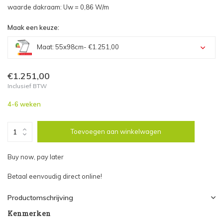
waarde dakraam: Uw = 0,86 W/m
Maak een keuze:
Maat: 55x98cm
- €1.251,00
Maat: 55x98cm - €1.251,00
€1.251,00
Inclusief BTW
Maat: 66x98cm - €1.295,45
4-6 weken
Maat: 66x118cm - €1.325,83
Toevoegen aan winkelwagen
Maat: 66x140 - €1.222,15
Buy now, pay later
Maat: 78x98cm - €1.327,55
Betaal eenvoudig direct online!
Maat: 78x118cm - €1.392,89
Productomschrijving
Kenmerken
Maat: 78x140cm - €1.468,64