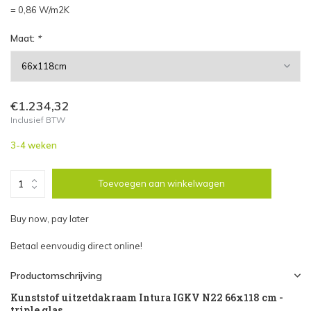
= 0,86 W/m2K
Maat:
*
€1.234,32
Inclusief BTW
3-4 weken
Toevoegen aan winkelwagen
Buy now, pay later
Betaal eenvoudig direct online!
Productomschrijving
Kunststof uitzetdakraam Intura IGKV N22 66x118 cm -
triple glas