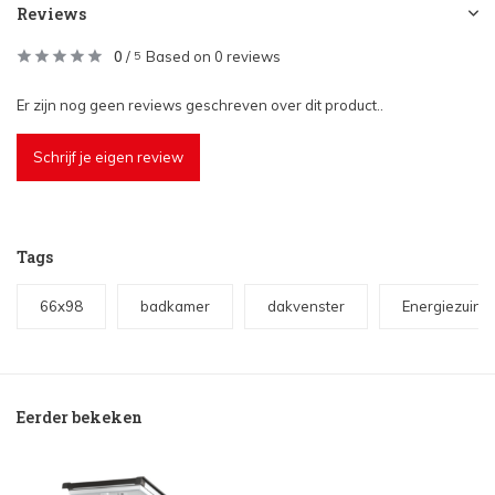
Reviews
0
/
Based on 0 reviews
5
Er zijn nog geen reviews geschreven over dit product..
Schrijf je eigen review
Tags
66x98
badkamer
dakvenster
Energiezuini
Eerder bekeken