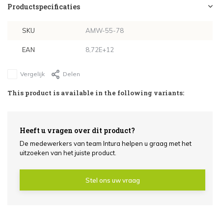
Maat: 94x118cm - €123,71
Productspecificaties
Maat: 94x140cm - €123,71
SKU
AMW-55-78
EAN
8,72E+12
Maat: 114x118cm - €135,06
Vergelijk
Delen
Maat: 114x140cm - €135,06
This product is available in the following variants:
Maat: 134x98cm - €140,44
Maat: 78x160cm - €117,77
Heeft u vragen over dit product?
De medewerkers van team Intura helpen u graag met het
uitzoeken van het juiste product.
Maat: 94x160cm - €132,35
Stel ons uw vraag