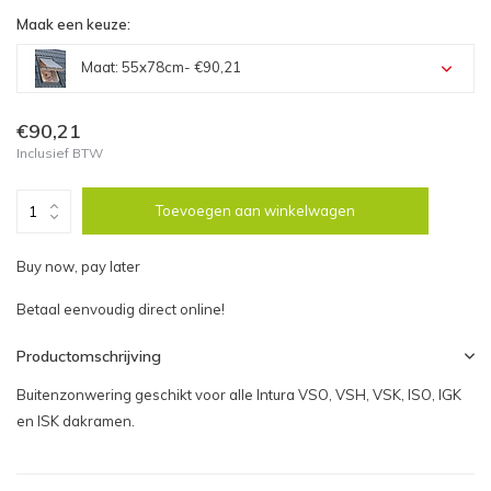
Maak een keuze:
Maat: 55x78cm
- €90,21
Maat: 55x78cm - €90,21
€90,21
Inclusief BTW
Maat: 55x98cm - €90,21
Toevoegen aan winkelwagen
Maat: 66x98cm - €99,39
Buy now, pay later
Maat: 66x118cm - €99,39
Betaal eenvoudig direct online!
Maat: 78x98cm - €109,13
Productomschrijving
Maat: 78x118cm - €109,13
Buitenzonwering geschikt voor alle Intura VSO, VSH, VSK, ISO, IGK
en ISK dakramen.
Maat: 78x140cm - €109,13