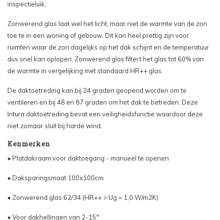
inspectieluik.
Zonwerend glas laat wel het licht, maar niet de warmte van de zon
toe te in een woning of gebouw. Dit kan heel prettig zijn voor
ruimten waar de zon dagelijks op het dak schijnt en de temperatuur
dus snel kan oplopen. Zonwerend glas filtert het glas tot 60% van
de warmte in vergelijking met standaard HR++ glas.
De daktoetreding kan bij 24 graden geopend worden om te
ventileren en bij 48 en 87 graden om het dak te betreden. Deze
Intura daktoetreding bevat een veiligheidsfunctie waardoor deze
niet zomaar sluit bij harde wind.
Kenmerken
• Platdakraam voor daktoegang - manueel te openen
• Daksparingsmaat 100x100cm
• Zonwerend glas 62/34 (HR++ > Ug = 1,0 W/m2K)
• Voor dakhellingen van 2-15°