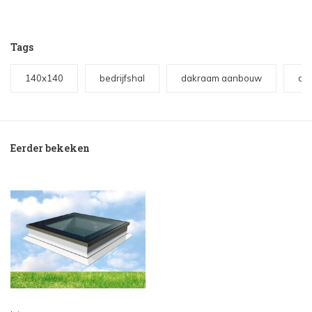
Tags
140x140
bedrijfshal
dakraam aanbouw
da
Eerder bekeken