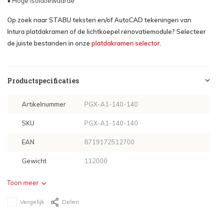
• Hoge isolatiewaarde
Op zoek naar STABU teksten en/of AutoCAD tekeningen van
Intura platdakramen of de lichtkoepel renovatiemodule? Selecteer
de juiste bestanden in onze
platdakramen selector
.
Productspecificaties
Artikelnummer
PGX-A1-140-140
SKU
PGX-A1-140-140
EAN
8719172512700
Gewicht
112000
Toon meer
Vergelijk
Delen