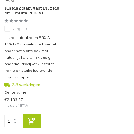
Intura
Platdakraam vast 140x140
cm - Intura PGX A1
Vergelijk
Intura platdakraam PGX A1
140x140 cm verlicht elk vertrek
onder het platte dak met
natuurlijk licht. Uniek design,
onderhoudsvrij wit kunststof
frame en sterke isolerende
eigenschappen.
2-3 werkdagen
Deliverytime
€2.133,37
Inclusief BTW