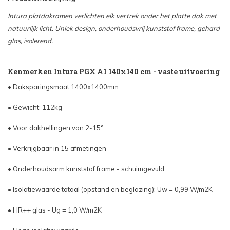
Intura platdakramen verlichten elk vertrek onder het platte dak met
natuurlijk licht. Uniek design, onderhoudsvrij kunststof frame, gehard
glas, isolerend.
Kenmerken Intura PGX A1 140x140 cm - vaste uitvoering
• Daksparingsmaat 1400x1400mm
• Gewicht: 112kg
• Voor dakhellingen van 2-15°
• Verkrijgbaar in 15 afmetingen
• Onderhoudsarm kunststof frame - schuimgevuld
• Isolatiewaarde totaal (opstand en beglazing): Uw = 0,99 W/m2K
• HR++ glas - Ug = 1,0 W/m2K